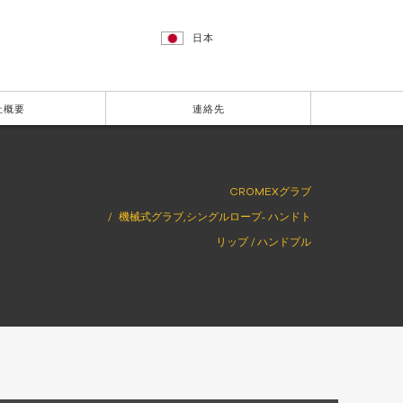
日本
社概要
連絡先
CROMEXグラブ
機械式グラブ,シングルロープ‐ ハンドト
リップ / ハンドプル