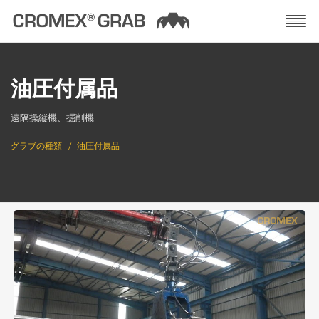
油圧付属品
遠隔操縦機、掘削機
グラブの種類
油圧付属品