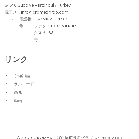
34740 Suadiye – Istanbul / Turkey
電子メ
: info@cromexgrab.com
ール
電話番
: +90216 415 47 00
号
ファッ
: +90216 417 47
クス番
65
号
リンク
予備部品
ラルコード
画像
動画
© 2009 CROMEX - ばら物荷役用グラブ
Cromex Grab