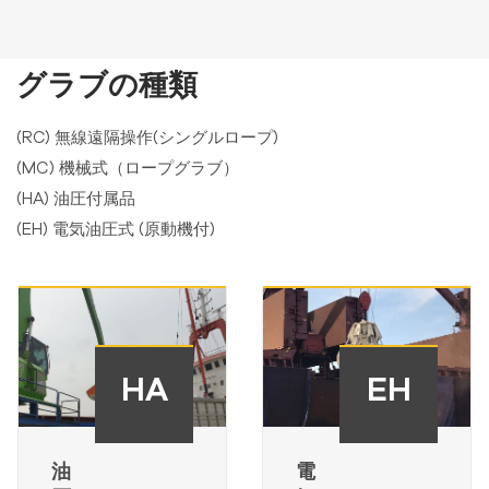
グラブの種類
(RC) 無線遠隔操作(シングルロープ)
(MC) 機械式（ロープグラブ）
(HA) 油圧付属品
(EH) 電気油圧式 (原動機付)
HA
EH
油
電