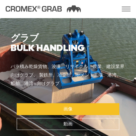
グラブ
BULK HANDLING
バラ積み乾燥貨物、浚渫、リサイクル、農業、建設業界
向けグラブ、 製鉄所、冶金所、セメント工場、港湾、
船舶、港湾∞向けグラブ
画像
動画