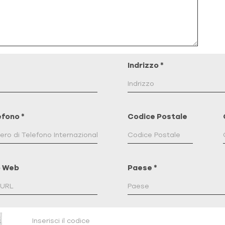
Indrizzo
*
efono
*
Codice Postale
o Web
Paese
*