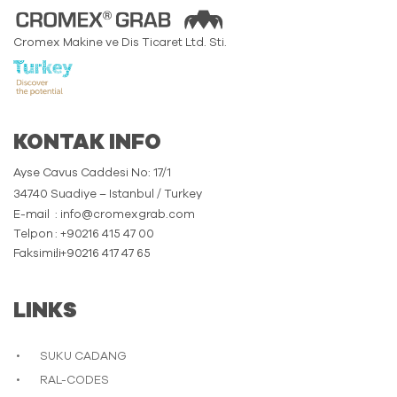
Cromex Makine ve Dis Ticaret Ltd. Sti.
KONTAK INFO
Ayse Cavus Caddesi No: 17/1
34740 Suadiye – Istanbul / Turkey
E-mail
: info@cromexgrab.com
Telpon
: +90216 415 47 00
Faksimili
: +90216 417 47 65
LINKS
SUKU CADANG
RAL-CODES