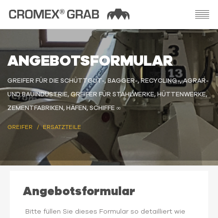
ANGEBOTSFORMULAR
GREIFER FÜR DIE SCHÜTTGUT-, BAGGER-, RECYCLING-, AGRAR-
UND BAUINDUSTRIE, GREIFER FÜR STAHLWERKE, HÜTTENWERKE,
ZEMENTFABRIKEN, HÄFEN, SCHIFFE ∞
GREIFER
ERSATZTEILE
Angebotsformular
Bitte füllen Sie dieses Formular so detailliert wie